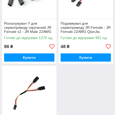
Розгалужувач Y для
Подовжувач для
сервоприводу скручений JR
сервоприводу JR Female - JR
Female х2 - JR Male 22AWG
Female 22AWG QianJia
AMASS довжиною 30 см - 1
довжиною 45 см - 1 шт.
Готово до відправки 1276 од.
Готово до відправки 981 од.
шт.
86
48
₴
₴
Купити
Купити