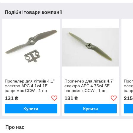
Подібні товари компанії
Пропелер для літаків 4.1"
Пропелер для літаків 4.7"
Проп
електро APC 4.1x4.1E
електро APC 4.75x4.5E
елек
напрямок CCW - 1 шт.
напрямок CCW - 1 шт.
напр
131
131
215
₴
₴
Купити
Купити
Про нас