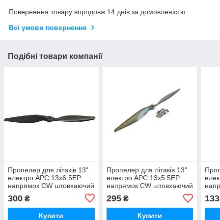
Повернення товару впродовж 14 днів за домовленістю
Всі умови повернення
Подібні товари компанії
Пропелер для літаків 13"
Пропелер для літаків 13"
Проп
електро APC 13x6.5EP
електро APC 13x5.5EP
елек
напрямок CW штовхаючий
напрямок CW штовхаючий
нап
- 1 шт.
- 1 шт.
- 1 ш
300
295
133
₴
₴
Купити
Купити