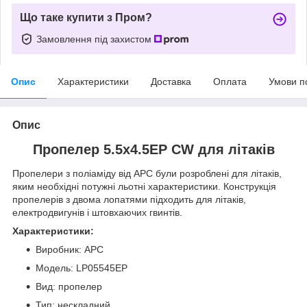
Що таке купити з Пром?
Замовлення під захистом
Опис
Характеристики
Доставка
Оплата
Умови п
Опис
Пропелер 5.5x4.5EP CW для літаків
Пропелери з поліаміду від APC були розроблені для літаків,
яким необхідні потужні льотні характеристики. Конструкція
пропелерів з двома лопатями підходить для літаків,
електродвигунів і штовхаючих гвинтів.
Характеристики:
Виробник: APC
Модель: LP05545EP
Вид: пропелер
Тип: нескладний