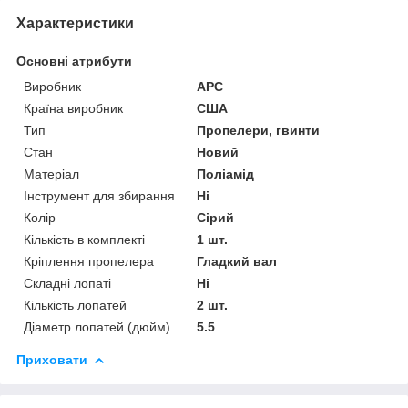
Характеристики
Основні атрибути
Виробник
APC
Країна виробник
США
Тип
Пропелери, гвинти
Стан
Новий
Матеріал
Поліамід
Інструмент для збирання
Ні
Колір
Сірий
Кількість в комплекті
1 шт.
Кріплення пропелера
Гладкий вал
Складні лопаті
Ні
Кількість лопатей
2 шт.
Діаметр лопатей (дюйм)
5.5
Приховати