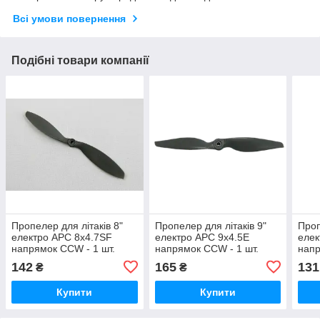
Всі умови повернення
Подібні товари компанії
Пропелер для літаків 8"
Пропелер для літаків 9"
Проп
електро APC 8x4.7SF
електро APC 9x4.5E
елек
напрямок CCW - 1 шт.
напрямок CCW - 1 шт.
напр
142
165
131
₴
₴
Купити
Купити